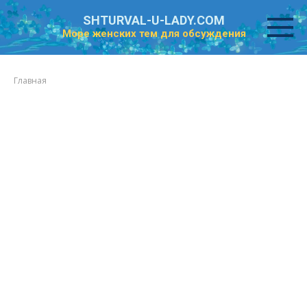
Перейти
SHTURVAL-U-LADY.COM
к
Море женских тем для обсуждения
контенту
Главная