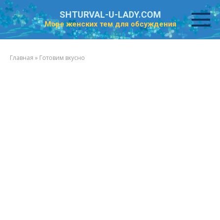
Перейти
SHTURVAL-U-LADY.COM
к
Море женских тем для обсуждения
контенту
Главная
»
Готовим вкусно