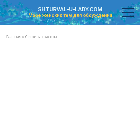
Перейти
SHTURVAL-U-LADY.COM
к
Море женских тем для обсуждения
контенту
Главная
»
Секреты красоты