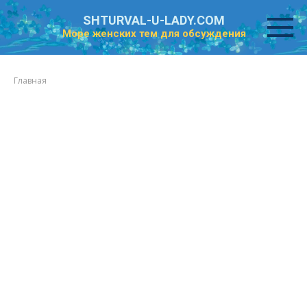
Перейти
SHTURVAL-U-LADY.COM
к
Море женских тем для обсуждения
контенту
Главная