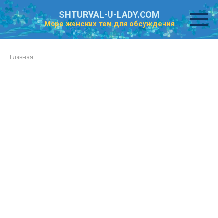
Перейти
SHTURVAL-U-LADY.COM
к
Море женских тем для обсуждения
контенту
Главная