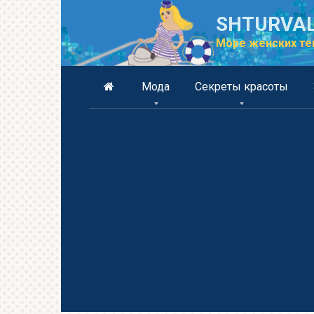
Перейти
SHTURVAL
к
контенту
Море женских те
Мода
Секреты красоты