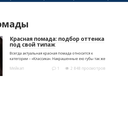
помады
Красная помада: подбор оттенка
под свой типаж
Всегда актуальная красная помада относится к
категории – «Классика». Накрашенные ею губы так же
Мейкап
1
2 848 просмотров