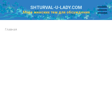
Перейти
SHTURVAL-U-LADY.COM
к
Море женских тем для обсуждения
контенту
Главная