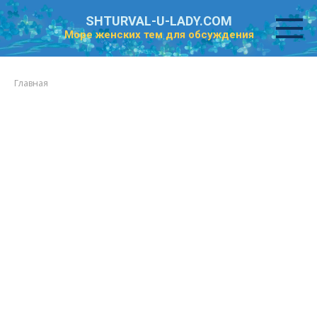
Перейти
SHTURVAL-U-LADY.COM
к
Море женских тем для обсуждения
контенту
Главная