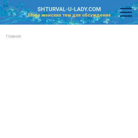
Перейти
SHTURVAL-U-LADY.COM
к
Море женских тем для обсуждения
контенту
Главная