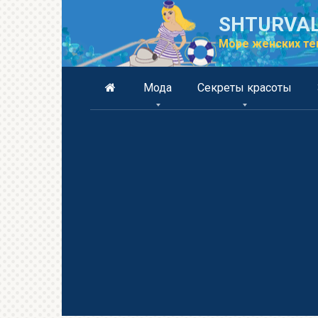
Перейти
SHTURVAL
к
контенту
Море женских те
Мода
Секреты красоты