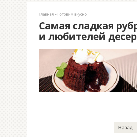
Главная
»
Готовим вкусно
Самая сладкая руб
и любителей десер
Навигация
Назад
по