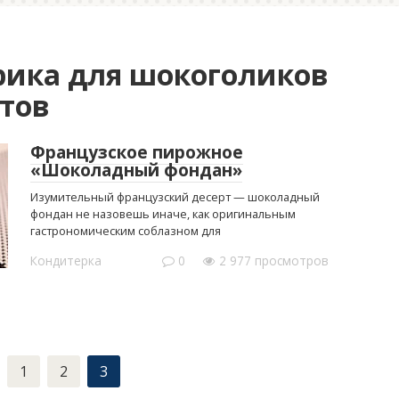
рика для шокоголиков
тов
Французское пирожное
«Шоколадный фондан»
Изумительный французский десерт — шоколадный
фондан не назовешь иначе, как оригинальным
гастрономическим соблазном для
Кондитерка
0
2 977 просмотров
1
2
3