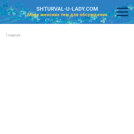
Перейти
SHTURVAL-U-LADY.COM
к
Море женских тем для обсуждения
контенту
Главная