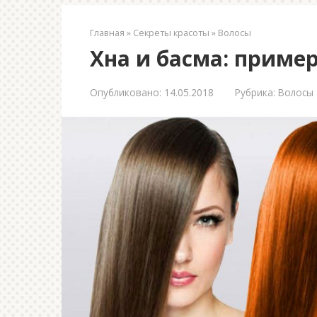
Главная
»
Секреты красоты
»
Волосы
Хна и басма: приме
Опубликовано:
14.05.2018
Рубрика:
Волосы