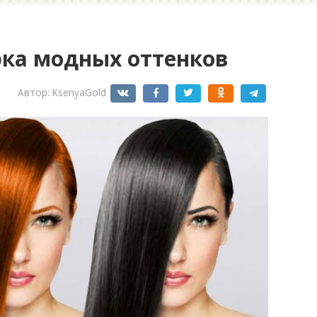
рка модных оттенков
Автор:
KsenyaGold