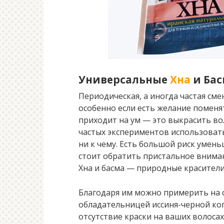
Универсальные
Хна
и Бас
Периодическая, а иногда частая с
особенно если есть желание поменят
приходит на ум — это выкрасить во
частых экспериментов использовать
ни к чему. Есть большой риск уме
стоит обратить пристальное вниман
Хна и басма — природные красители,
Благодаря им можно примерить на с
обладательницей иссиня-черной ко
отсутствие краски на ваших волосах