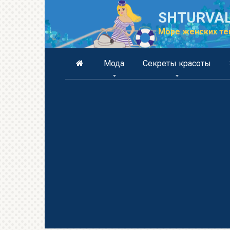
Перейти
SHTURVAL
к
контенту
Море женских те
Мода
Секреты красоты