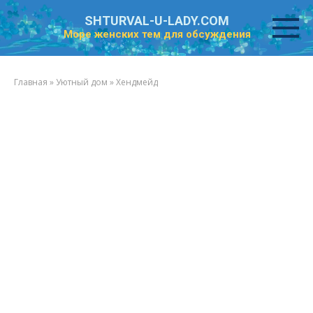
Перейти
SHTURVAL-U-LADY.COM
к
Море женских тем для обсуждения
контенту
Главная
»
Уютный дом
»
Хендмейд