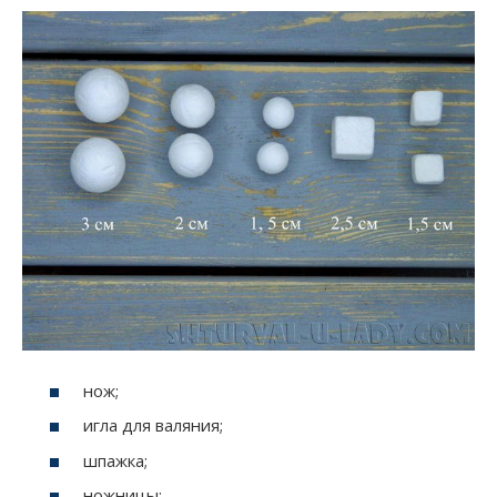
нож;
игла для валяния;
шпажка;
ножницы;