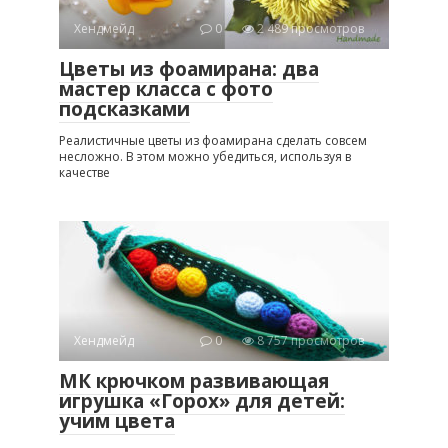
Хендмейд
0
2 489 просмотров
Цветы из фоамирана: два
мастер класса с фото
подсказками
Реалистичные цветы из фоамирана сделать совсем
несложно. В этом можно убедиться, используя в
качестве
Хендмейд
0
8 757 просмотров
МК крючком развивающая
игрушка «Горох» для детей:
учим цвета