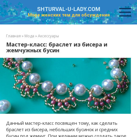
Перейти
SHTURVAL-U-LADY.COM
к
Море женских тем для обсуждения
контенту
Главная
»
Мода
»
Аксессуары
Мастер-класс: браслет из бисера и
жемчужных бусин
Данный мастер-класс посвящен тому, как сделать
браслет из бисера, небольших бусинок и средних
бусин под жемчуг. При желании можно создать такое