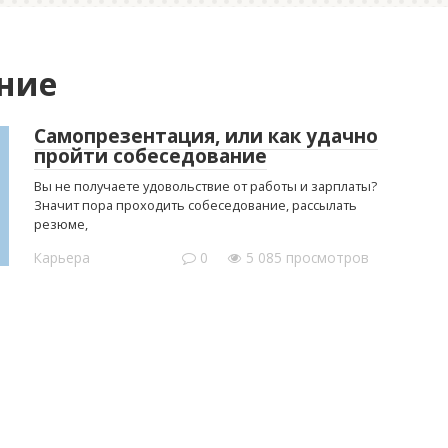
aние
Самопрезентация, или как удачно
пройти собеседование
Вы не получаете удовольствие от работы и зарплаты?
Значит пора проходить собеседование, рассылать
резюме,
Карьера
0
5 085 просмотров