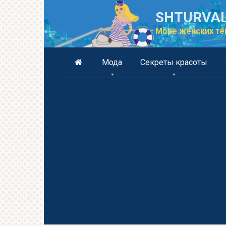
Перейти
SHTURVAL
к
контенту
Море женских те
Мода
Секреты красоты