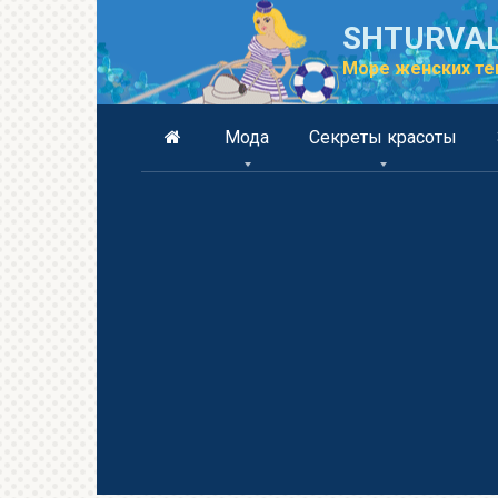
Перейти
SHTURVAL
к
контенту
Море женских те
Мода
Секреты красоты