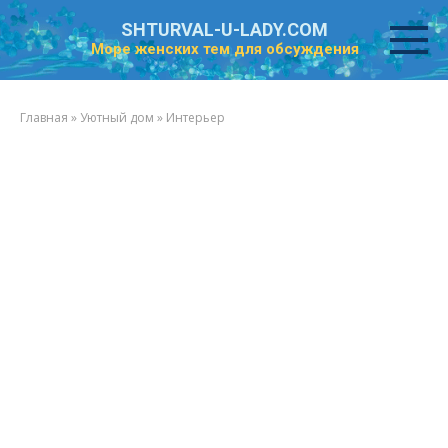
Перейти
SHTURVAL-U-LADY.COM
к
Море женских тем для обсуждения
контенту
Главная
»
Уютный дом
»
Интерьер