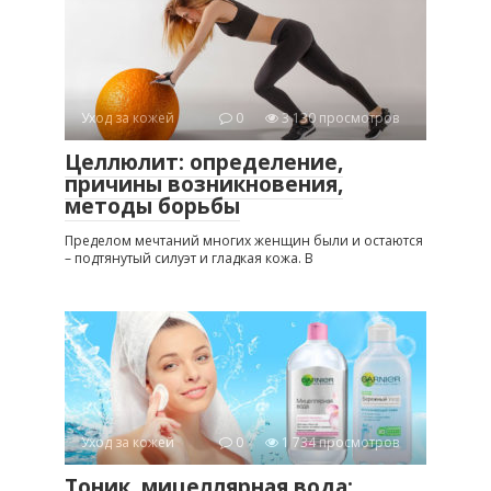
Уход за кожей
0
3 130 просмотров
Целлюлит: определение,
причины возникновения,
методы борьбы
Пределом мечтаний многих женщин были и остаются
– подтянутый силуэт и гладкая кожа. В
Уход за кожей
0
1 734 просмотров
Тоник, мицеллярная вода: