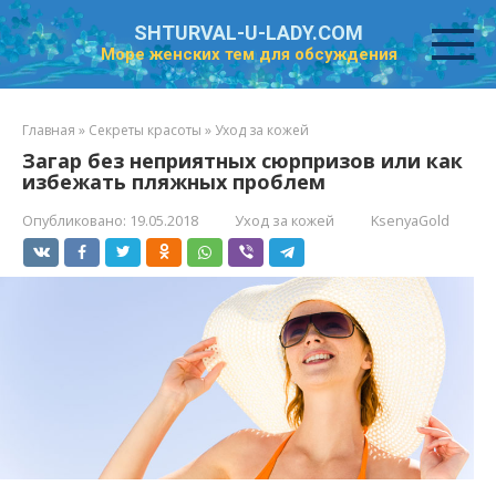
Перейти
SHTURVAL-U-LADY.COM
к
Море женских тем для обсуждения
контенту
Главная
»
Секреты красоты
»
Уход за кожей
Загар без неприятных сюрпризов или как
избежать пляжных проблем
Опубликовано:
19.05.2018
Уход за кожей
KsenyaGold