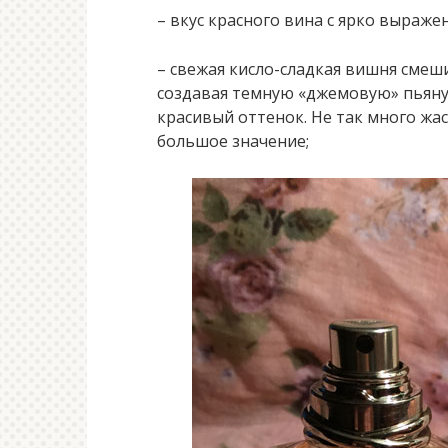
– вкус красного вина с ярко выраж
– свежая кисло-сладкая вишня смеш
создавая темную «джемовую» пьяну
красивый оттенок. Не так много жа
большое значение;