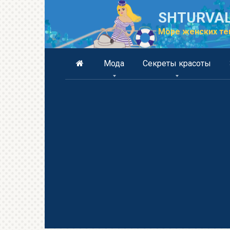
Перейти
SHTURVAL
к
контенту
Море женских те
Мода
Секреты красоты