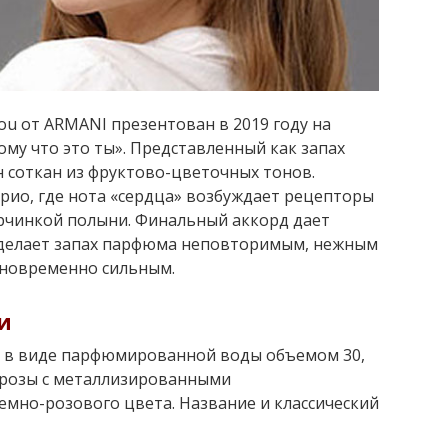
ou от ARMANI презентован в 2019 году на
му что это ты». Представленный как запах
н соткан из фруктово-цветочных тонов.
рио, где нота «сердца» возбуждает рецепторы
орчинкой полыни. Финальный аккорд дает
х делает запах парфюма неповторимым, нежным
дновременно сильным.
и
я в виде парфюмированной воды объемом 30,
й розы с металлизированными
но-розового цвета. Название и классический