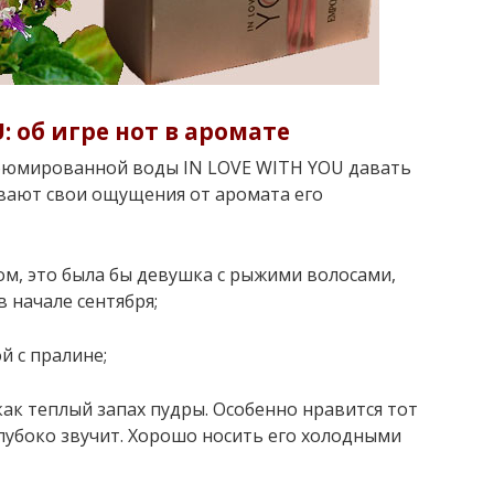
 об игре нот в аромате
рфюмированной воды IN LOVE WITH YOU давать
ывают свои ощущения от аромата его
ом, это была бы девушка с рыжими волосами,
 начале сентября;
й с пралине;
как теплый запах пудры. Особенно нравится тот
глубоко звучит. Хорошо носить его холодными