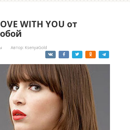
OVE WITH YOU от
тобой
ы
Автор:
KsenyaGold