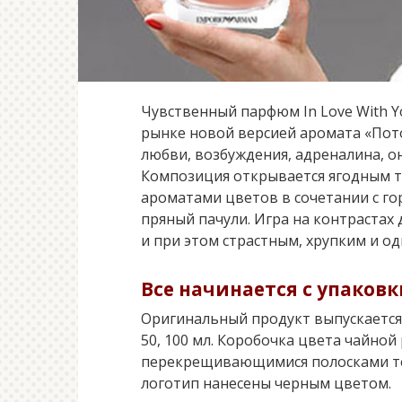
Чувственный парфюм In Love With Y
рынке новой версией аромата «Пото
любви, возбуждения, адреналина, о
Композиция открывается ягодным т
ароматами цветов в сочетании с г
пряный пачули. Игра на контраста
и при этом страстным, хрупким и о
Все начинается с упаковк
Оригинальный продукт выпускаетс
50, 100 мл. Коробочка цвета чайно
перекрещивающимися полосками тем
логотип нанесены черным цветом.