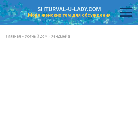
Перейти
SHTURVAL-U-LADY.COM
к
Море женских тем для обсуждения
контенту
Главная
»
Уютный дом
»
Хендмейд