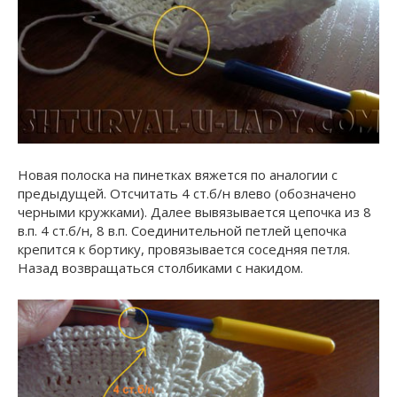
Новая полоска на пинетках вяжется по аналогии с
предыдущей. Отсчитать 4 ст.б/н влево (обозначено
черными кружками). Далее вывязывается цепочка из 8
в.п. 4 ст.б/н, 8 в.п. Соединительной петлей цепочка
крепится к бортику, провязывается соседняя петля.
Назад возвращаться столбиками с накидом.