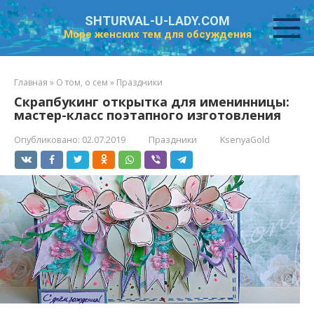
Перейти
SHTURVAL-U-LADY.COM
к
Море женских тем для обсуждения
контенту
Главная
»
О том, о сем
»
Праздники
Скрапбукинг открытка для именинницы:
мастер-класс поэтапного изготовления
Опубликовано:
02.07.2019
Праздники
KsenyaGold