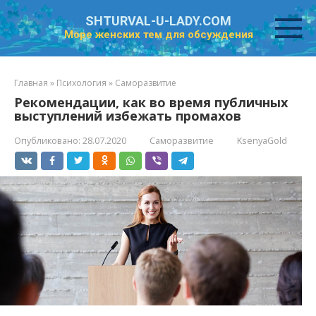
Перейти
SHTURVAL-U-LADY.COM
к
Море женских тем для обсуждения
контенту
Главная
»
Психология
»
Саморазвитие
Рекомендации, как во время публичных
выступлений избежать промахов
Опубликовано:
28.07.2020
Саморазвитие
KsenyaGold