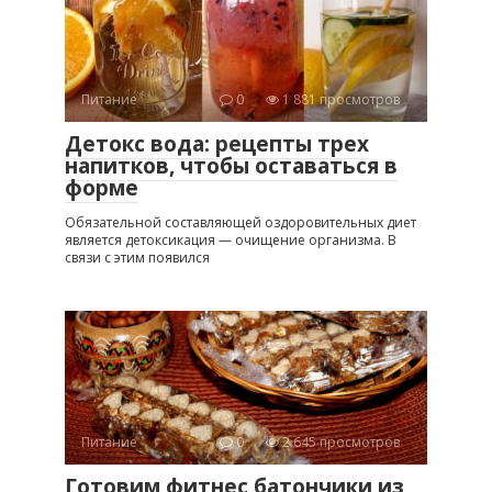
Питание
0
1 881 просмотров
Детокс вода: рецепты трех
напитков, чтобы оставаться в
форме
Обязательной составляющей оздоровительных диет
является детоксикация — очищение организма. В
связи с этим появился
Питание
0
2 645 просмотров
Готовим фитнес батончики из