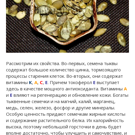
Рассмотрим их свойства. Во-первых, семена тыквы
содержат большое количество цинка, тормозящего
процессы старения клеток. Во-вторых, они содержат
витамины
К
,
А
,
С
,
Е
. Причем токоферол
Е
выступает
здесь в качестве мощного антиоксиданта. Витамины
А
и
Е
влияют на регенерацию и обновление кожи. Богаты
тыквенные семечки и на магний, калий, марганец,
медь, селен, железо, фосфор и другие минералы.
Особую ценность придают семечкам жирные кислоты
и содержание растительного белка. Их калорийность
высока, поэтому небольшой горсточки в день будет
вполне достаточно, чтобы улучшить и самочувствие, и