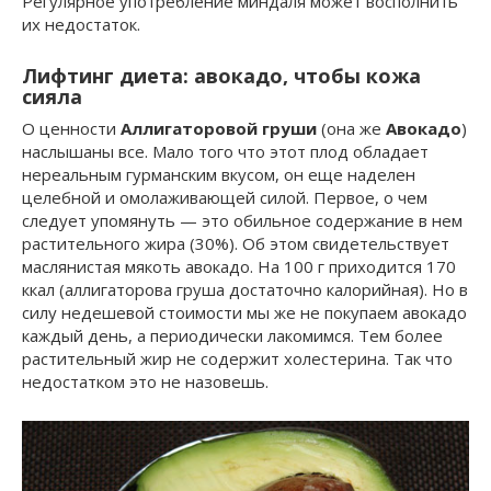
Регулярное употребление миндаля может восполнить
их недостаток.
Лифтинг диета: авокадо, чтобы кожа
сияла
О ценности
Аллигаторовой груши
(она же
Авокадо
)
наслышаны все. Мало того что этот плод обладает
нереальным гурманским вкусом, он еще наделен
целебной и омолаживающей силой. Первое, о чем
следует упомянуть — это обильное содержание в нем
растительного жира (30%). Об этом свидетельствует
маслянистая мякоть авокадо. На 100 г приходится 170
ккал (аллигаторова груша достаточно калорийная). Но в
силу недешевой стоимости мы же не покупаем авокадо
каждый день, а периодически лакомимся. Тем более
растительный жир не содержит холестерина. Так что
недостатком это не назовешь.