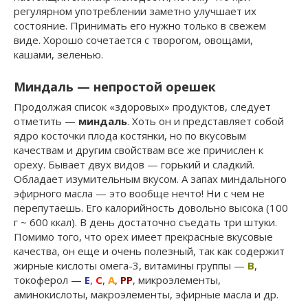
регулярном употреблении заметно улучшает их
состояние. Принимать его нужно только в свежем
виде. Хорошо сочетается с творогом, овощами,
кашами, зеленью.
Миндаль — непростой орешек
Продолжая список «здоровых» продуктов, следует
отметить —
миндаль
. Хоть он и представляет собой
ядро косточки плода костянки, но по вкусовым
качествам и другим свойствам все же причислен к
ореху. Бывает двух видов — горький и сладкий.
Обладает изумительным вкусом. А запах миндального
эфирного масла — это вообще нечто! Ни с чем не
перепутаешь. Его калорийность довольно высока (100
г ~ 600 ккал). В день достаточно съедать три штуки.
Помимо того, что орех имеет прекрасные вкусовые
качества, он еще и очень полезный, так как содержит
жирные кислоты омега-3, витамины группы —
В
,
токоферол —
Е
,
С
,
А
,
РР
, микроэлементы,
аминокислоты, макроэлементы, эфирные масла и др.