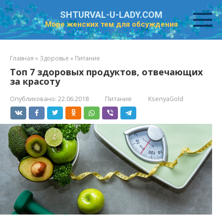
Перейти
SHTURVAL-U-LADY.COM
к
Море женских тем для обсуждения
контенту
Главная
»
Здоровье
»
Питание
Топ 7 здоровых продуктов, отвечающих
за красоту
Опубликовано:
22.06.2018
Питание
KsenyaGold