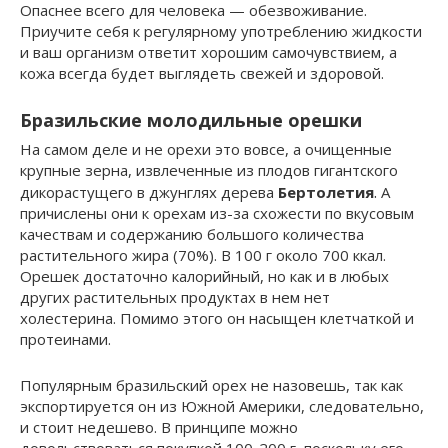
Опаснее всего для человека — обезвоживание.
Приучите себя к регулярному употреблению жидкости
и ваш организм ответит хорошим самочувствием, а
кожа всегда будет выглядеть свежей и здоровой.
Бразильские молодильные орешки
На самом деле и не орехи это вовсе, а очищенные
крупные зерна, извлеченные из плодов гигантского
.
дикорастущего в джунглях дерева
Бертолетия
А
причислены они к орехам из-за схожести по вкусовым
качествам и содержанию большого количества
растительного жира (70%). В 100 г около 700 ккал.
Орешек достаточно калорийный, но как и в любых
других растительных продуктах в нем нет
холестерина. Помимо этого он насыщен клетчаткой и
протеинами.
Популярным бразильский орех не назовешь, так как
экспортируется он из Южной Америки, следовательно,
и стоит недешево. В принципе можно
довольствоваться покупкой 100-200 г, поскольку его