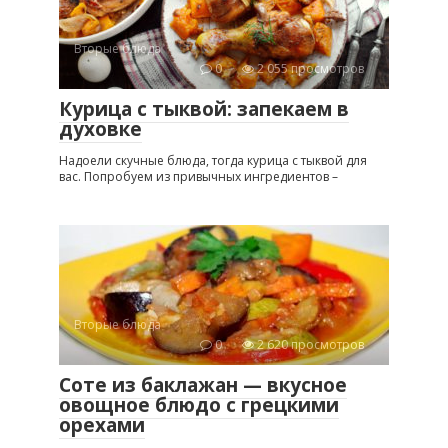
Вторые блюда
0
2 055 просмотров
Курица с тыквой: запекаем в
духовке
Надоели скучные блюда, тогда курица с тыквой для
вас. Попробуем из привычных ингредиентов –
Вторые блюда
0
2 620 просмотров
Соте из баклажан — вкусное
овощное блюдо с грецкими
орехами