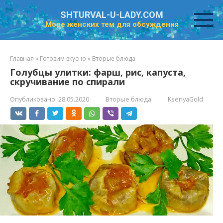
Перейти
SHTURVAL-U-LADY.COM
к
Море женских тем для обсуждения
контенту
Главная
»
Готовим вкусно
»
Вторые блюда
Голубцы улитки: фарш, рис, капуста,
скручивание по спирали
Опубликовано:
28.05.2020
Вторые блюда
KsenyaGold