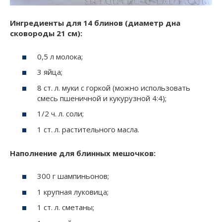
Ингредиенты для 14 блинов (диаметр дна
сковороды 21 см):
0,5 л молока;
3 яйца;
8 ст. л. муки с горкой (можно использовать
смесь пшеничной и кукурузной 4:4);
1/2 ч. л. соли;
1 ст. л. растительного масла.
Наполнение для блинных мешочков:
300 г шампиньонов;
1 крупная луковица;
1 ст. л. сметаны;