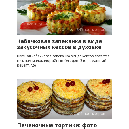
Легкие закуски
0
1 845 просмотров
Кабачковая запеканка в виде
закусочных кексов в духовке
Вкусная кабачковая запеканка в виде кексов является
нежным малокалорийным блюдом. Это домашний
рецепт, где
Легкие закуски
0
2 611 просмотров
Печеночные тортики: фото