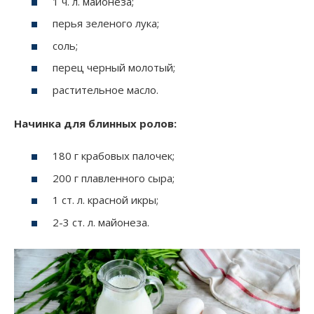
1 ч. л. майонеза;
перья зеленого лука;
соль;
перец черный молотый;
растительное масло.
Начинка для блинных ролов:
180 г крабовых палочек;
200 г плавленного сыра;
1 ст. л. красной икры;
2-3 ст. л. майонеза.