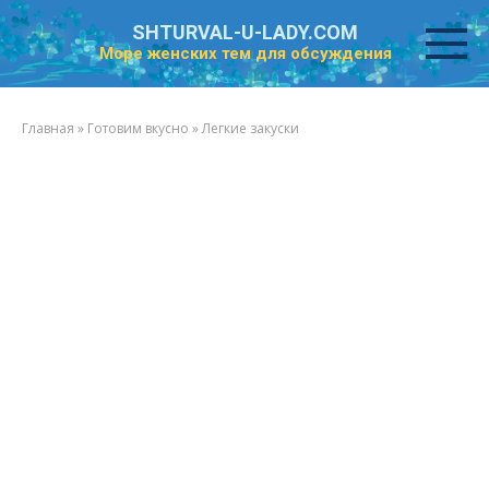
Перейти
SHTURVAL-U-LADY.COM
к
Море женских тем для обсуждения
контенту
Главная
»
Готовим вкусно
»
Легкие закуски