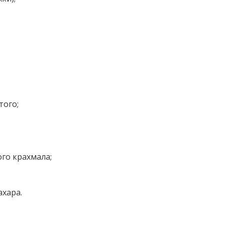
того;
ого крахмала;
ахара.