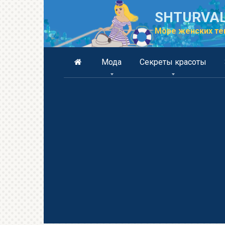
Перейти
SHTURVAL
к
контенту
Море женских те
Мода
Секреты красоты