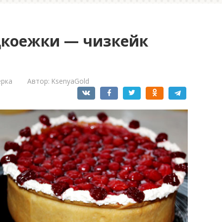
дкоежки — чизкейк
ерка
Автор:
KsenyaGold