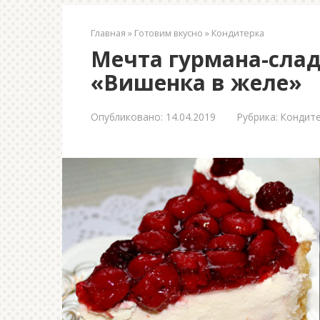
Главная
»
Готовим вкусно
»
Кондитерка
Мечта гурмана-сла
«Вишенка в желе»
Опубликовано:
14.04.2019
Рубрика:
Кондит