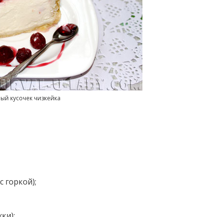
ый кусочек чизкейка
с горкой);
ки);