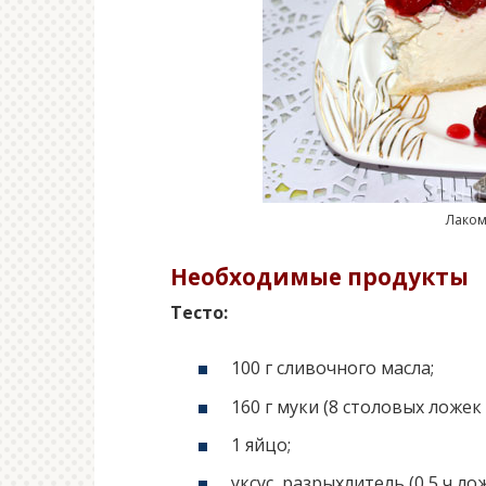
Лаком
Необходимые продукты
Тесто:
100 г сливочного масла;
160 г муки (8 столовых ложек 
1 яйцо;
уксус, разрыхлитель (0,5 ч лож