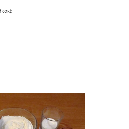
 сок);