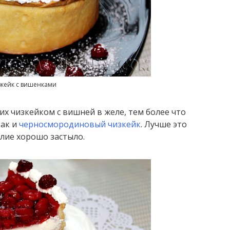
кейк с вишенками
их чизкейком с вишней в желе, тем более что
как и
черносмородиновый чизкейк
. Лучше это
елие хорошо застыло.