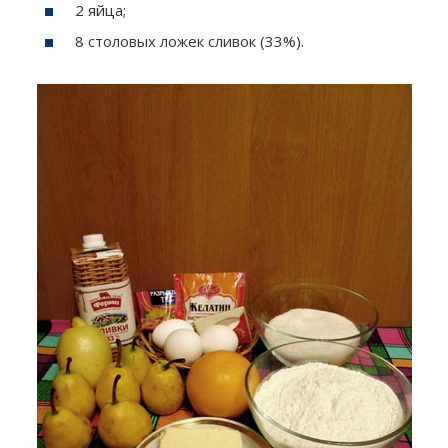
2 яйца;
8 столовых ложек сливок (33%).