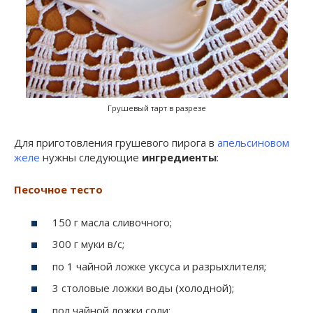
Грушевый тарт в разрезе
Для приготовления грушевого пирога в
апельсиновом
желе
нужны следующие
ингредиенты
:
Песочное тесто
150 г масла сливочного;
300 г муки в/с;
по 1 чайной ложке уксуса и разрыхлителя;
3 столовые ложки воды (холодной);
пол чайной ложки соли;