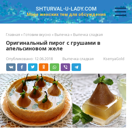
Перейти
SHTURVAL-U-LADY.COM
к
Море женских тем для обсуждения
контенту
Главная
»
Готовим вкусно
»
Выпечка
»
Выпечка сладкая
Оригинальный пирог с грушами в
апельсиновом желе
Опубликовано:
12.06.2018
Выпечка сладкая
KsenyaGold