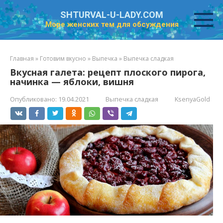
Перейти
SHTURVAL-U-LADY.COM
к
Море женских тем для обсуждения
контенту
Главная
»
Готовим вкусно
»
Выпечка
»
Выпечка сладкая
Вкусная галета: рецепт плоского пирога,
начинка — яблоки, вишня
Опубликовано:
19.04.2021
Выпечка сладкая
KsenyaGold