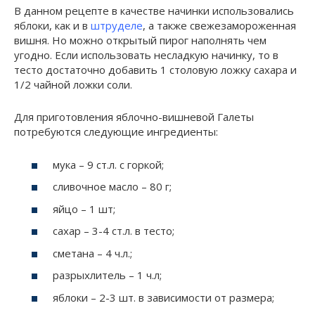
В данном рецепте в качестве начинки использовались
яблоки, как и в
штруделе
, а также свежезамороженная
вишня. Но можно открытый пирог наполнять чем
угодно. Если использовать несладкую начинку, то в
тесто достаточно добавить 1 столовую ложку сахара и
1/2 чайной ложки соли.
Для приготовления яблочно-вишневой Галеты
потребуются следующие ингредиенты:
мука – 9 ст.л. с горкой;
сливочное масло – 80 г;
яйцо – 1 шт;
сахар – 3-4 ст.л. в тесто;
сметана – 4 ч.л.;
разрыхлитель – 1 ч.л;
яблоки – 2-3 шт. в зависимости от размера;