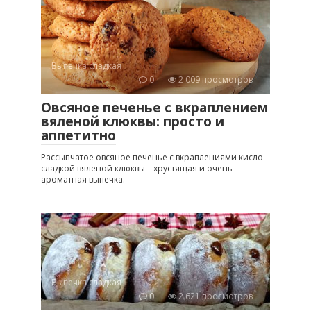
Выпечка сладкая
0
2 009 просмотров
Овсяное печенье с вкраплением
вяленой клюквы: просто и
аппетитно
Рассыпчатое овсяное печенье с вкраплениями кисло-
сладкой вяленой клюквы – хрустящая и очень
ароматная выпечка.
Выпечка сладкая
0
2 621 просмотров