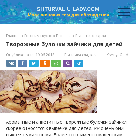
Перейти
SHTURVAL-U-LADY.COM
к
Море женских тем для обсуждения
контенту
Главная
»
Готовим вкусно
»
Выпечка
»
Выпечка сладкая
Творожные булочки зайчики для детей
Опубликовано:
19.06.2018
Выпечка сладкая
KsenyaGold
Ароматные и аппетитные творожные булочки зайчики
скорее относятся к выпечке для детей. Уж очень они
выходят умильными. Более того, именно маленьким